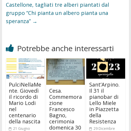
Castellone, tagliati tre alberi piantati dal
gruppo “Chi pianta un albero pianta una
speranza”
→
Potrebbe anche interessarti
PulciNellaMe
Sant’Arpino.
Cesa.
nte. Giovedì
Il 31 il
Commemora
il ricordo di
pianobar di
zione
Mario Lodi
Lello Miele
Francesco
nel
in Piazzetta
Bagno,
centenario
della
cerimonia
della nascita
Resistenza
domenica 30
21 Giugno
29 Dicembre