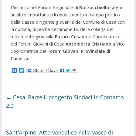
L’incarico nel Forum Regionale di
Borzacchiello
segue
un altro importante riconoscimento in campo politico
della classe dirigente giovanile del Comune di Cesa con
la nomina, di poche settimane fa, della collega del
movimento giovanile
Futuro Cesano
e Coordinatrice
del Forum Giovani di Cesa
Antonietta Cristiano
a Vice
Coordinatrice del
Forum Giovani Provinciale di
Caserta.
F
T
a
w
c
i
e
t
b
t
o
e
←
Cesa. Parte il progetto Sindaci in Contatto
o
r
k
2.0
Sant’Arpino. Atto vandalico nella vasca di