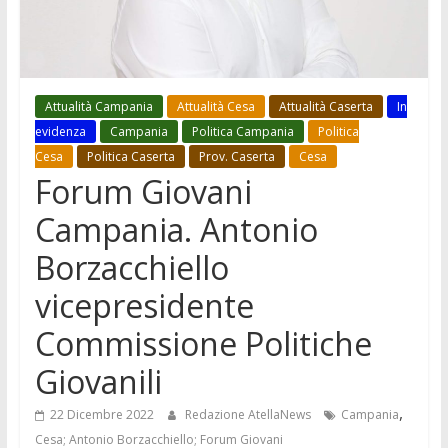
Attualità Campania
Attualità Cesa
Attualità Caserta
In
evidenza
Campania
Politica Campania
Politica
Cesa
Politica Caserta
Prov. Caserta
Cesa
Forum Giovani
Campania. Antonio
Borzacchiello
vicepresidente
Commissione Politiche
Giovanili
,
22 Dicembre 2022
Redazione AtellaNews
Campania
Cesa; Antonio Borzacchiello; Forum Giovani