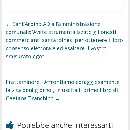
a
w
c
i
e
t
b
t
o
e
o
r
←
Sant’Arpino,AD all’amministrazione
k
comunale:”Avete strumentalizzato gli onesti
commercianti santarpinesi per ottenere il loro
consenso elettorale ed esaltare il vostro
smisurato ego”
Frattaminore, “Affrontiamo coraggiosamente
la vita ogni giorno”, in uscita il primo libro di
Gaetana Tranchino
→
Potrebbe anche interessarti