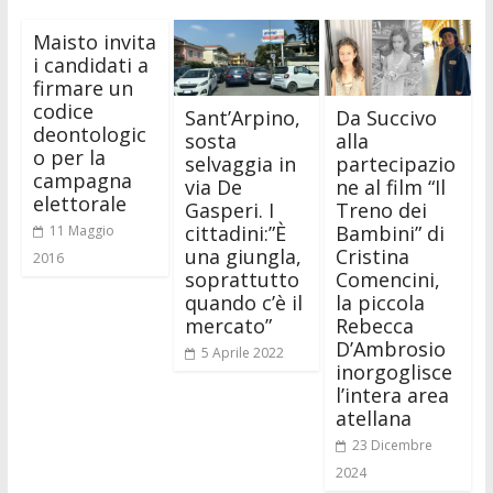
Maisto invita
i candidati a
firmare un
codice
Sant’Arpino,
Da Succivo
deontologic
sosta
alla
o per la
selvaggia in
partecipazio
campagna
via De
ne al film “Il
elettorale
Gasperi. I
Treno dei
cittadini:”È
Bambini” di
11 Maggio
una giungla,
Cristina
2016
soprattutto
Comencini,
quando c’è il
la piccola
mercato”
Rebecca
D’Ambrosio
5 Aprile 2022
inorgoglisce
l’intera area
atellana
23 Dicembre
2024