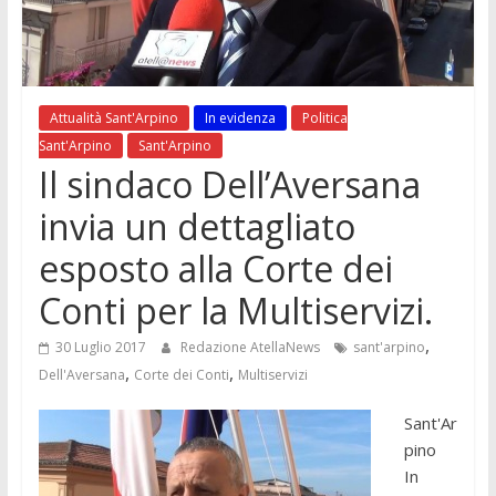
Attualità Sant'Arpino
In evidenza
Politica
Sant'Arpino
Sant'Arpino
Il sindaco Dell’Aversana
invia un dettagliato
esposto alla Corte dei
Conti per la Multiservizi.
,
30 Luglio 2017
Redazione AtellaNews
sant'arpino
,
,
Dell'Aversana
Corte dei Conti
Multiservizi
Sant'Ar
pino
In