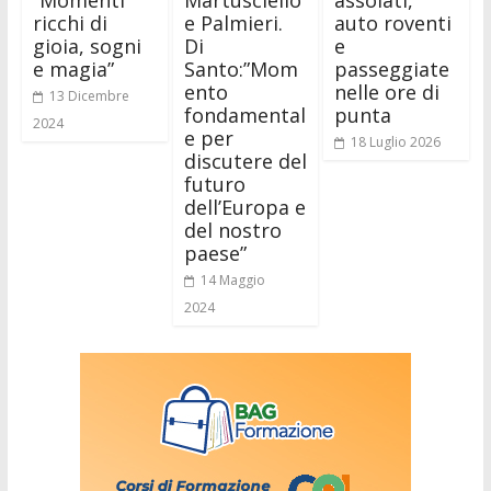
“Momenti
Martusciello
assolati,
ricchi di
e Palmieri.
auto roventi
gioia, sogni
Di
e
e magia”
Santo:”Mom
passeggiate
ento
nelle ore di
13 Dicembre
fondamental
punta
2024
e per
18 Luglio 2026
discutere del
futuro
dell’Europa e
del nostro
paese”
14 Maggio
2024