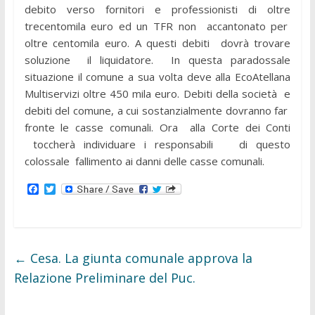
debito verso fornitori e professionisti di oltre
trecentomila euro ed un TFR non accantonato per
oltre centomila euro. A questi debiti dovrà trovare
soluzione il liquidatore. In questa paradossale
situazione il comune a sua volta deve alla EcoAtellana
Multiservizi oltre 450 mila euro. Debiti della società e
debiti del comune, a cui sostanzialmente dovranno far
fronte le casse comunali. Ora alla Corte dei Conti
toccherà individuare i responsabili di questo
colossale fallimento ai danni delle casse comunali.
F
T
a
w
c
i
e
t
b
t
o
e
o
r
←
Cesa. La giunta comunale approva la
k
Relazione Preliminare del Puc.