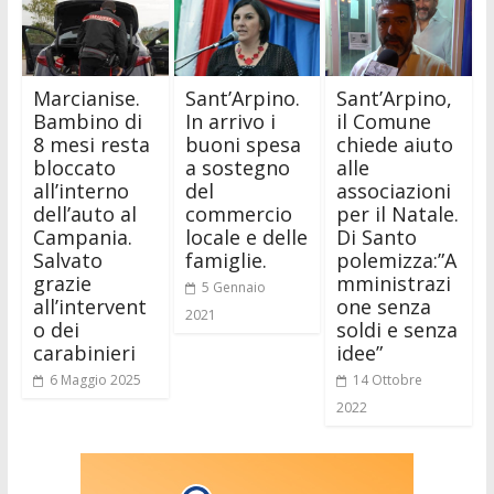
Marcianise.
Sant’Arpino.
Sant’Arpino,
Bambino di
In arrivo i
il Comune
8 mesi resta
buoni spesa
chiede aiuto
bloccato
a sostegno
alle
all’interno
del
associazioni
dell’auto al
commercio
per il Natale.
Campania.
locale e delle
Di Santo
Salvato
famiglie.
polemizza:”A
grazie
mministrazi
5 Gennaio
all’intervent
one senza
2021
o dei
soldi e senza
carabinieri
idee”
6 Maggio 2025
14 Ottobre
2022