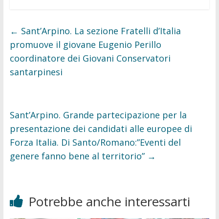
c
i
e
t
b
t
o
e
←
Sant’Arpino. La sezione Fratelli d’Italia
o
r
k
promuove il giovane Eugenio Perillo
coordinatore dei Giovani Conservatori
santarpinesi
Sant’Arpino. Grande partecipazione per la
presentazione dei candidati alle europee di
Forza Italia. Di Santo/Romano:”Eventi del
genere fanno bene al territorio”
→
Potrebbe anche interessarti