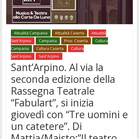
Attualità Campania
Attualità Caserta
Attualità
Sant'Arpino
Campania
Prov. Caserta
Cultura
Campania
Cultura Caserta
Cultura
Sant'Arpino
Sant'Arpino
Sant’Arpino. Al via la
seconda edizione della
Rassegna Teatrale
“Fabulart”, si inizia
giovedì con “Tre uomini e
un catetere”. Di
Mattia/Maisto:”Il teatro