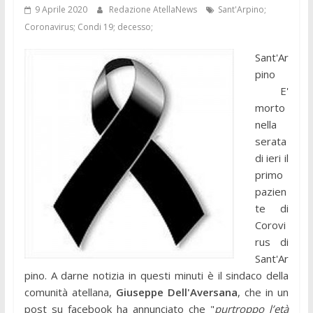
9 Aprile 2020
Redazione AtellaNews
Sant'Arpino;
Coronavirus; Condi 19; decesso;
Sant'Ar
pino
E'
morto
nella
serata
di ieri il
primo
pazien
te di
Corovi
rus di
Sant'Ar
pino. A darne notizia in questi minuti è il sindaco della
comunità atellana,
Giuseppe Dell'Aversana
, che in un
post su facebook ha annunciato che "
purtroppo l’età