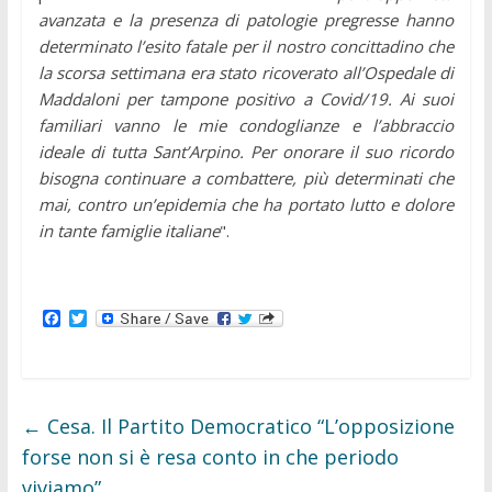
avanzata e la presenza di patologie pregresse hanno
determinato l’esito fatale per il nostro concittadino che
la scorsa settimana era stato ricoverato all’Ospedale di
Maddaloni per tampone positivo a Covid/19.
Ai suoi
familiari vanno le mie condoglianze e l’abbraccio
ideale di tutta Sant’Arpino.
Per onorare il suo ricordo
bisogna continuare a combattere, più determinati che
mai, contro un’epidemia che ha portato lutto e dolore
in tante famiglie italiane
".
F
T
a
w
c
i
e
t
b
t
o
e
o
r
←
Cesa. Il Partito Democratico “L’opposizione
k
forse non si è resa conto in che periodo
viviamo”