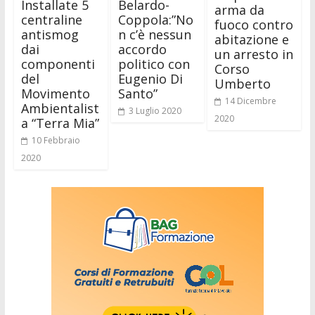
Installate 5
Belardo-
arma da
centraline
Coppola:”No
fuoco contro
antismog
n c’è nessun
abitazione e
dai
accordo
un arresto in
componenti
politico con
Corso
del
Eugenio Di
Umberto
Movimento
Santo”
14 Dicembre
Ambientalist
3 Luglio 2020
2020
a “Terra Mia”
10 Febbraio
2020