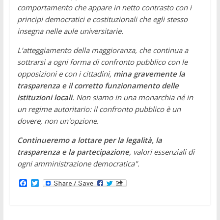
comportamento che appare in netto contrasto con i
principi democratici e costituzionali che egli stesso
insegna nelle aule universitarie.
L’atteggiamento della maggioranza, che continua a
sottrarsi a ogni forma di confronto pubblico con le
opposizioni e con i cittadini,
mina gravemente la
trasparenza e il corretto funzionamento delle
istituzioni locali
. Non siamo in una monarchia né in
un regime autoritario: il confronto pubblico è un
dovere, non un'opzione.
Continueremo a lottare per la legalità, la
trasparenza e la partecipazione
, valori essenziali di
ogni amministrazione democratica".
F
T
a
w
c
i
e
t
b
t