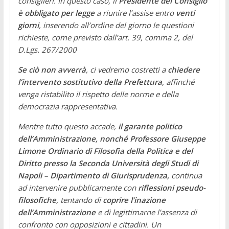
consiglieri. In questo caso, il
Presidente del Consiglio
è obbligato per legge
a riunire l’assise entro
venti
giorni
, inserendo all’ordine del giorno le questioni
richieste, come previsto dall’art. 39, comma 2, del
D.Lgs. 267/2000
Se ciò non avverrà
, ci vedremo costretti a
chiedere
l’intervento sostitutivo della Prefettura
, affinché
venga ristabilito il rispetto delle norme e della
democrazia rappresentativa.
Mentre tutto questo accade,
il garante politico
dell’Amministrazione, nonché Professore Giuseppe
Limone Ordinario di Filosofia della Politica e del
Diritto presso la Seconda Università degli Studi di
Napoli – Dipartimento di Giurisprudenza,
continua
ad intervenire pubblicamente con
riflessioni pseudo-
filosofiche
, tentando di
coprire l’inazione
dell’Amministrazione
e di legittimarne l’assenza di
confronto con opposizioni e cittadini. Un