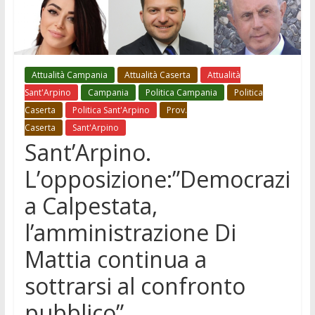
Attualità Campania
Attualità Caserta
Attualità
Sant'Arpino
Campania
Politica Campania
Politica
Caserta
Politica Sant'Arpino
Prov.
Caserta
Sant'Arpino
Sant’Arpino.
L’opposizione:”Democrazi
a Calpestata,
l’amministrazione Di
Mattia continua a
sottrarsi al confronto
pubblico”