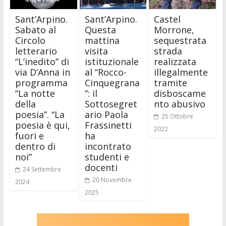
Sant’Arpino.
Sant’Arpino.
Castel
Sabato al
Questa
Morrone,
Circolo
mattina
sequestrata
letterario
visita
strada
“L’inedito” di
istituzionale
realizzata
via D’Anna in
al “Rocco-
illegalmente
programma
Cinquegrana
tramite
“La notte
”: il
disboscame
della
Sottosegret
nto abusivo
poesia”. “La
ario Paola
25 Ottobre
poesia è qui,
Frassinetti
2022
fuori e
ha
dentro di
incontrato
noi”
studenti e
docenti
24 Settembre
20 Novembre
2024
2025