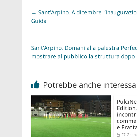
e
t
b
t
o
e
←
Sant’Arpino. A dicembre l’inaugurazion
o
r
k
Guida
Sant’Arpino. Domani alla palestra Perfect
mostrare al pubblico la struttura dopo i
Potrebbe anche interessar
PulciNe
Edition
incontri
commedi
e Fratt
27 Genn