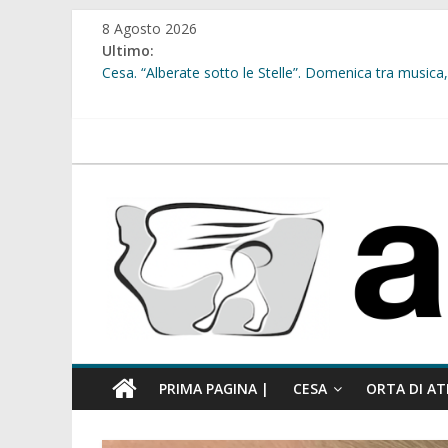
Salta
8 Agosto 2026
al
Ultimo:
contenuto
Cesa. “Alberate sotto le Stelle”. Domenica tra musica, 
Sant’Arpino. Offese sessiste, la Maggioranza replica: “
Cesa. Lavori in via Diaz: il Tribunale di Napoli Nord dà
Cesa. Al via le iscrizioni per i “Centri Estivi 2026” dedic
atellanews.it
Sant’Arpino. Consiglio comunale del 29 luglio, il gruppo
comunale”
PRIMA PAGINA |
CESA
ORTA DI AT