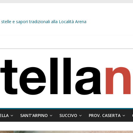
stelle e sapori tradizionali alla Località Arena
L’opposizione tocca il fondo: il gruppo misto si fa scudo dei prepotenti
 ragione al Comune e rigetta il ricorso del privato.
ati ai minori
 misto:”La verità dei fatti, le bugie hanno le gambe corte. Altro che pres
ELLA
SANT’ARPINO
SUCCIVO
PROV. CASERTA