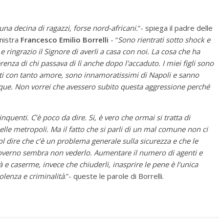
a una decina di ragazzi, forse nord-africani.
”- spiega il padre delle
inistra
Francesco Emilio Borrelli
- “
Sono rientrati sotto shock e
i e ringrazio il Signore di averli a casa con noi. La cosa che ha
ferenza di chi passava di lì anche dopo l'accaduto. I miei figli sono
olti con tanto amore, sono innamoratissimi di Napoli e sanno
ue. Non vorrei che avessero subito questa aggressione perché
linquenti. C’è poco da dire. Si, è vero che ormai si tratta di
elle metropoli. Ma il fatto che si parli di un mal comune non ci
l dire che c’è un problema generale sulla sicurezza e che le
overno sembra non vederlo. Aumentare il numero di agenti e
tà e caserme, invece che chiuderli, inasprire le pene è l‘unica
olenza e criminalità
.”- queste le parole di Borrelli.