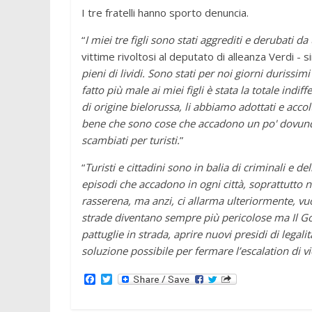
I tre fratelli hanno sporto denuncia.
“
I miei tre figli sono stati aggrediti e derubati d
vittime rivoltosi al deputato di alleanza Verdi - s
pieni di lividi. Sono stati per noi giorni durissim
fatto più male ai miei figli è stata la totale indif
di origine bielorussa, li abbiamo adottati e acc
bene che sono cose che accadono un po' dovunq
scambiati per turisti.
”
“
Turisti e cittadini sono in balia di criminali e de
episodi che accadono in ogni città, soprattutto n
rasserena, ma anzi, ci allarma ulteriormente, vuo
strade diventano sempre più pericolose ma Il G
pattuglie in strada, aprire nuovi presidi di legali
soluzione possibile per fermare l’escalation di vi
F
T
a
w
c
i