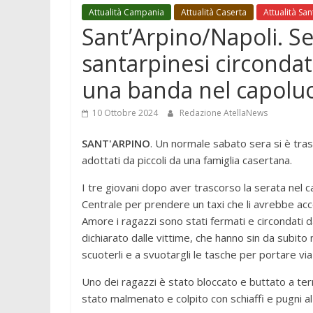
Attualità Campania
Attualità Caserta
Attualità Sa
Sant’Arpino/Napoli. Ser
santarpinesi circondat
una banda nel capolu
10 Ottobre 2024
Redazione AtellaNews
SANT'ARPINO
. Un normale sabato sera si è trasf
adottati da piccoli da una famiglia casertana.
I tre giovani dopo aver trascorso la serata nel
Centrale per prendere un taxi che li avrebbe acco
Amore i ragazzi sono stati fermati e circondati d
dichiarato dalle vittime, che hanno sin da subito m
scuoterli e a svuotargli le tasche per portare via c
Uno dei ragazzi è stato bloccato e buttato a terr
stato malmenato e colpito con schiaffi e pugni al