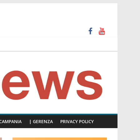
 e calpesta la dignità del consiglio”
unti insulti sessisti, parla il video del consiglio
CAMPANIA
| GERENZA
PRIVACY POLICY