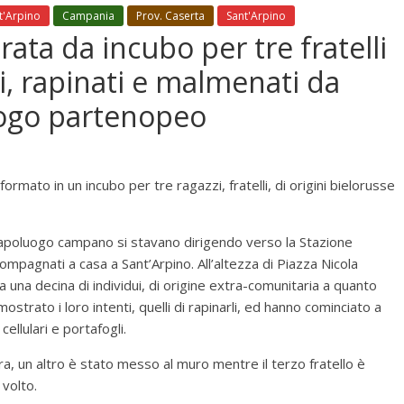
nt'Arpino
Campania
Prov. Caserta
Sant'Arpino
ata da incubo per tre fratelli
i, rapinati e malmenati da
ogo partenopeo
ormato in un incubo per tre ragazzi, fratelli, di origini bielorusse
 capoluogo campano si stavano dirigendo verso la Stazione
mpagnati a casa a Sant’Arpino. All’altezza di Piazza Nicola
a una decina di individui, di origine extra-comunitaria a quanto
ostrato i loro intenti, quelli di rapinarli, ed hanno cominciato a
ellulari e portafogli.
a, un altro è stato messo al muro mentre il terzo fratello è
 volto.