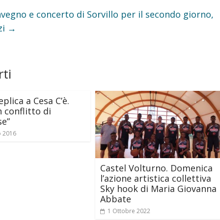
nvegno e concerto di Sorvillo per il secondo giorno,
zi
→
ti
eplica a Cesa C’è.
 conflitto di
se”
o 2016
Castel Volturno. Domenica
l’azione artistica collettiva
Sky hook di Maria Giovanna
Abbate
1 Ottobre 2022