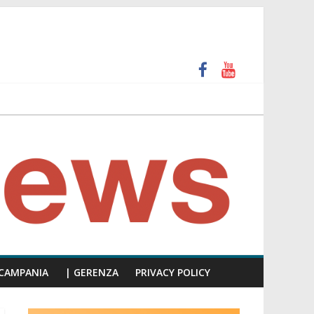
unti insulti sessisti, parla il video del consiglio
 e calpesta la dignità del consiglio”
CAMPANIA
| GERENZA
PRIVACY POLICY