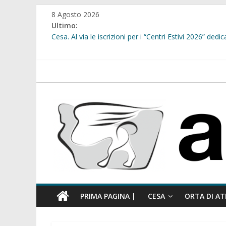
Salta
8 Agosto 2026
al
Ultimo:
contenuto
Cesa. Al via le iscrizioni per i “Centri Estivi 2026” dedic
Sant’Arpino. Consiglio comunale del 29 luglio, il gruppo
comunale”
Cesa. “Alberate sotto le Stelle”. Domenica tra musica, 
atellanews.it
Sant’Arpino. Offese sessiste, la Maggioranza replica: “
Cesa. Lavori in via Diaz: il Tribunale di Napoli Nord dà
PRIMA PAGINA |
CESA
ORTA DI AT