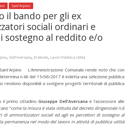
pino
Sant'Arpino
 il bando per gli ex
atori sociali ordinari e
di sostegno al reddito e/o
,
,
,
rpino
Dell'Aversana
Di Monte
Lavori Pubblica Utilità
Sant'Arpino L’Amministrazione Comunale rende noto che con
determina n.48 del 15/06/2017 è indetta una selezione pubblica
si rendono disponibili a svolgere progetti territoriali di pubblica
o il primo cittadino
Giuseppe Dell’Aversana
e l’assessore alle
cano “
come la misura è stata istituita dal decreto dirigenziale n.6
i di ammortizzatori sociali ed agli ex percettori di sostegno al
 la permanenza nel modo del lavoro in attività di pubblica utilità