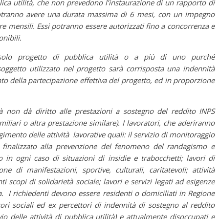
ca utilità, che non prevedono l’instaurazione di un rapporto di
 potranno avere una durata massima di 6 mesi, con un impegno
re mensili. Essi potranno essere autorizzati fino a concorrenza e
nibili.
solo progetto di pubblica utilità o a più di uno purché
ggetto utilizzato nel progetto sarà corrisposta una indennità
o della partecipazione effettiva del progetto, ed in proporzione
ità non dà diritto alle prestazioni a sostegno del reddito INPS
iliari o altra prestazione similare). I lavoratori, che aderiranno
imento delle attività lavorative quali: il servizio di monitoraggio
i finalizzato alla prevenzione del fenomeno del randagismo e
 o in ogni caso di situazioni di insidie e trabocchetti; lavori di
e di manifestazioni, sportive, culturali, caritatevoli; attività
ti scopi di solidarietà sociale; lavori e servizi legati ad esigenze
za. I richiedenti devono essere residenti o domiciliati in Regione
ri sociali ed ex percettori di indennità di sostegno al reddito
 delle attività di pubblica utilità) e attualmente disoccupati e