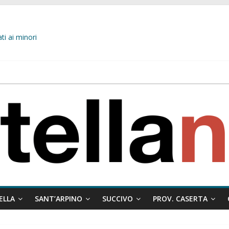
ati ai minori
 misto:”La verità dei fatti, le bugie hanno le gambe corte. Altro che pres
stelle e sapori tradizionali alla Località Arena
L’opposizione tocca il fondo: il gruppo misto si fa scudo dei prepotenti
 ragione al Comune e rigetta il ricorso del privato.
ELLA
SANT’ARPINO
SUCCIVO
PROV. CASERTA