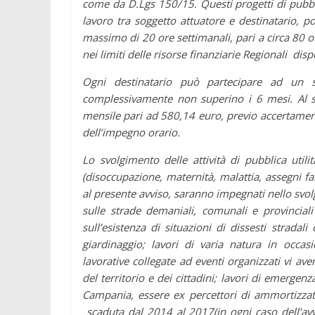
come da D.Lgs 150/15. Questi progetti di pubbli
lavoro tra soggetto attuatore e destinatario,
massimo di 20 ore settimanali, pari a circa 80 o
nei limiti delle risorse finanziarie Regionali dispo
Ogni destinatario può partecipare ad un 
complessivamente non superino i 6 mesi. Al so
mensile pari ad 580,14 euro, previo accertament
dell’impegno orario.
Lo svolgimento delle attività di pubblica util
(disoccupazione, maternità, malattia, assegni fam
al presente avviso, saranno impegnati nello svolg
sulle strade demaniali, comunali e provincial
sull’esistenza di situazioni di dissesti stradali
giardinaggio; lavori di varia natura in occasion
lavorative collegate ad eventi organizzati vi aven
del territorio e dei cittadini; lavori di emergen
Campania, essere ex percettori di ammortizzato
scaduta dal 2014 al 2017(in ogni caso dell’avvio