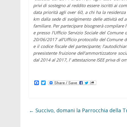
privi di sostegno al reddito essere iscritti ai com
data priorità agli over 60, a chi ha la residen
km dalla sede di svolgimento delle attività ed
familiare. Per partecipare bisognerà compilare
e presso l’Ufficio Servizio Sociale del Comune
20/06/2017 all’Ufficio protocollo del Comune di 
e il codice fiscale del partecipante; l’autodichi
preesistente fruizione dell’ammortizzatore soci
dal 2014 al 2017, l’ attestazione ISEE priva di om
F
T
a
w
c
i
e
t
b
t
o
e
o
r
←
Succivo, domani la Parrocchia della T
k