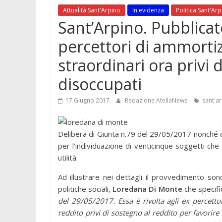
Attualità Sant'Arpino
In evidenza
Politica Sant'Ar
Sant’Arpino. Pubblicato
percettori di ammortizz
straordinari ora privi 
disoccupati
17 Giugno 2017
Redazione AtellaNews
sant'a
Delibera di Giunta n.79 del 29/05/2017 nonché 
per l’individuazione di venticinque soggetti che 
utilità.
Ad illustrare nei dettagli il provvedimento son
politiche sociali,
Loredana Di Monte
che specifi
del 29/05/2017. Essa è rivolta agli ex percettor
reddito privi di sostegno al reddito per favorire