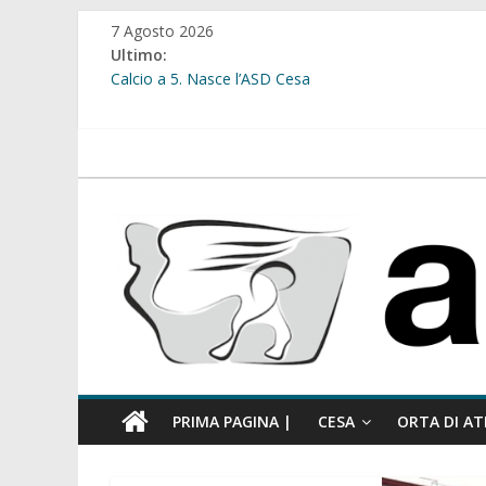
Salta
7 Agosto 2026
al
Ultimo:
contenuto
Calcio a 5. Nasce l’ASD Cesa
Cesa. Lavori in via Diaz: il Tribunale di Napoli Nord dà
Cesa. Al via le iscrizioni per i “Centri Estivi 2026” dedic
Sant’Arpino. Consiglio comunale del 29 luglio, il gruppo
atellanews.it
comunale”
Cesa. “Alberate sotto le Stelle”. Domenica tra musica, 
PRIMA PAGINA |
CESA
ORTA DI AT