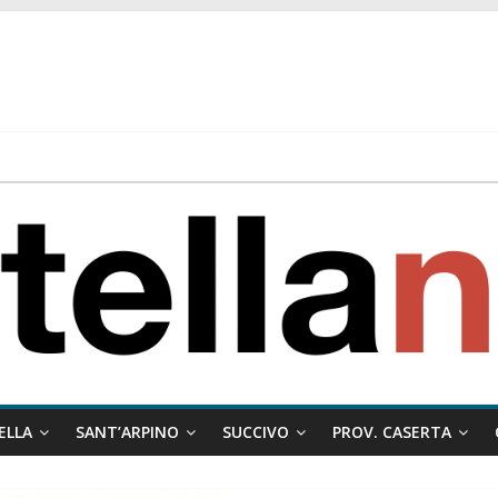
 ragione al Comune e rigetta il ricorso del privato.
ati ai minori
 misto:”La verità dei fatti, le bugie hanno le gambe corte. Altro che pres
stelle e sapori tradizionali alla Località Arena
ELLA
SANT’ARPINO
SUCCIVO
PROV. CASERTA