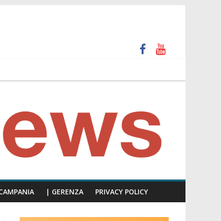
unti insulti sessisti, parla il video del consiglio
CAMPANIA
| GERENZA
PRIVACY POLICY