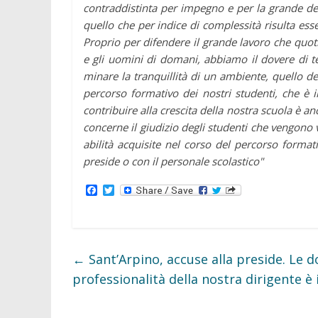
contraddistinta per impegno e per la grande ded
quello che per indice di complessità risulta esse
Proprio per difendere il grande lavoro che quo
e gli uomini di domani, abbiamo il dovere di ten
minare la tranquillità di un ambiente, quello de
percorso formativo dei nostri studenti, che è i
contribuire alla crescita della nostra scuola è a
concerne il giudizio degli studenti che vengono 
abilità acquisite nel corso del percorso format
preside o con il personale scolastico"
F
T
a
w
c
i
e
t
b
t
o
e
o
r
←
Sant’Arpino, accuse alla preside. Le do
k
professionalità della nostra dirigente è 