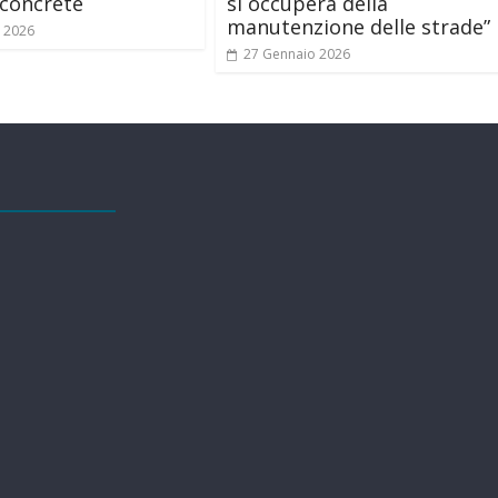
concrete
si occuperà della
manutenzione delle strade”
 2026
27 Gennaio 2026