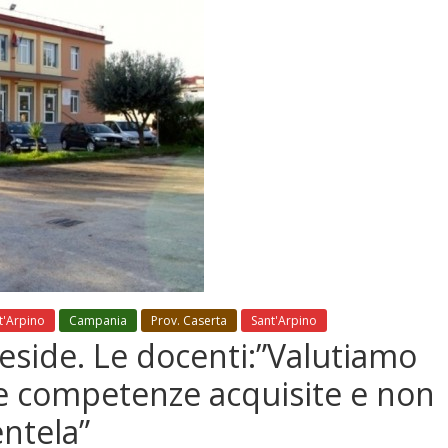
nt'Arpino
Campania
Prov. Caserta
Sant'Arpino
eside. Le docenti:”Valutiamo
lle competenze acquisite e non
entela”