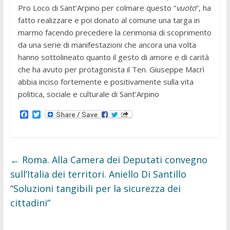
Pro Loco di Sant’Arpino per colmare questo “
vuoto
”, ha
fatto realizzare e poi donato al comune una targa in
marmo facendo precedere la cerimonia di scoprimento
da una serie di manifestazioni che ancora una volta
hanno sottolineato quanto il gesto di amore e di carità
che ha avuto per protagonista il Ten. Giuseppe Macrì
abbia inciso fortemente e positivamente sulla vita
politica, sociale e culturale di Sant’Arpino
F
T
a
w
c
i
e
t
b
t
o
e
←
Roma. Alla Camera dei Deputati convegno
o
r
k
sull’Italia dei territori. Aniello Di Santillo
“Soluzioni tangibili per la sicurezza dei
cittadini”