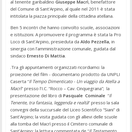
al tenente garibaldino
Giuseppe Macrì
, benefattore
del Comune di Sant'Arpino, al quale nel 2011 è stata
intitolata la piazza principale della cittadina atellana.
Ben 5 incontri che hanno coinvolto scuole, associazioni
e istituzioni. A promuovere il programma è stata la Pro
Loco di Sant’Arpino, presieduta da
Aldo Pezzella
, in
sinergia con l’amministrazione comunale, guidata dal
sindaco
Ernesto Di Mattia
.
.Tra gli appuntamenti organizzati ricordiamo: la
proiezione del film - documentario prodotto da UNPLI
Caserta “
Il Tempo Dimenticato - Un viaggio da Atella a
Macrì
” presso l’I.C. “Rocco – Cav. Cinquegrana”; la
presentazione del libro di
Pasquale Cominale
“
Il
Tenente, tra fantasia, leggenda e realtà
” presso la sala
convegni della succursale del Liceo Scientifico “Siani” di
Sant’Arpino; la visita guidata con gli allievi delle scuole
alla tomba del Macrì presso il Cimitero comunale di
Sant’Arpino; la lettura commentata de “
Il Testamento