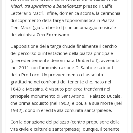
Macrì, tra spiritismo e beneficenza
” presso il Caffè
Letterario Macrì. Infine, domenica scorsa, la cerimonia
di scoprimento della targa toponomastica in Piazza
Ten. Macrì (già Umberto I) con un omaggio musicale
del violinista
Ciro Formisano
.
L’apposizione della targa chiude finalmente il cerchio
del percorso di intestazione della piazza principale
(precedentemente denominata Umberto I), avvenuta
nel 2011 con l’amministrazione Di Santo e su input
della Pro Loco. Un provvedimento di assoluta
gratitudine nei confronti del tenente che, nato nel
1843 a Messina, è vissuto per circa trent'anni nel
principale monumento di Sant'Arpino, il Palazzo Ducale,
che prima acquistò (nel 1903) e poi, alla sua morte (nel
1932), donò in eredità alla comunità santarpinese.
Con la donazione del palazzo (centro propulsore della
vita civile e culturale santarpinese), dunque, il tenente