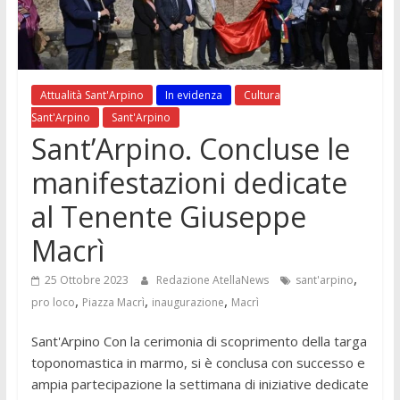
Attualità Sant'Arpino
In evidenza
Cultura
Sant'Arpino
Sant'Arpino
Sant’Arpino. Concluse le
manifestazioni dedicate
al Tenente Giuseppe
Macrì
,
25 Ottobre 2023
Redazione AtellaNews
sant'arpino
,
,
,
pro loco
Piazza Macrì
inaugurazione
Macrì
Sant'Arpino Con la cerimonia di scoprimento della targa
toponomastica in marmo, si è conclusa con successo e
ampia partecipazione la settimana di iniziative dedicate