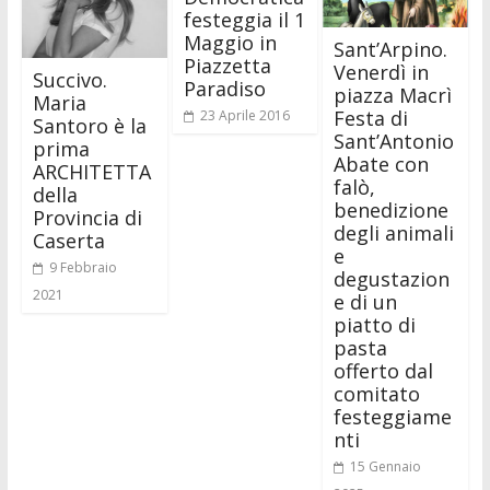
festeggia il 1
Maggio in
Sant’Arpino.
Piazzetta
Venerdì in
Succivo.
Paradiso
piazza Macrì
Maria
Festa di
23 Aprile 2016
Santoro è la
Sant’Antonio
prima
Abate con
ARCHITETTA
falò,
della
benedizione
Provincia di
degli animali
Caserta
e
9 Febbraio
degustazion
2021
e di un
piatto di
pasta
offerto dal
comitato
festeggiame
nti
15 Gennaio