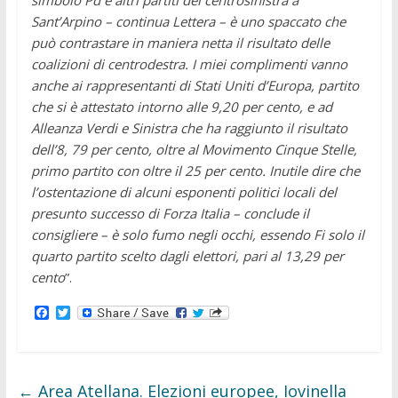
Sant’Arpino – continua Lettera – è uno spaccato che
può contrastare in maniera netta il risultato delle
coalizioni di centrodestra. I miei complimenti vanno
anche ai rappresentanti di Stati Uniti d’Europa, partito
che si è attestato intorno alle 9,20 per cento, e ad
Alleanza Verdi e Sinistra che ha raggiunto il risultato
dell’8, 79 per cento, oltre al Movimento Cinque Stelle,
primo partito con oltre il 25 per cento. Inutile dire che
l’ostentazione di alcuni esponenti politici locali del
presunto successo di Forza Italia – conclude il
consigliere – è solo fumo negli occhi, essendo Fi solo il
quarto partito scelto dagli elettori, pari al 13,29 per
cento
”.
F
T
a
w
c
i
e
t
b
t
o
e
←
Area Atellana. Elezioni europee, Iovinella