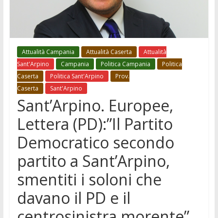
Attualità Campania
Attualità Caserta
Attualità
Sant'Arpino
Campania
Politica Campania
Politica
Caserta
Politica Sant'Arpino
Prov.
Caserta
Sant'Arpino
Sant’Arpino. Europee,
Lettera (PD):”Il Partito
Democratico secondo
partito a Sant’Arpino,
smentiti i soloni che
davano il PD e il
centrosinistra morente”