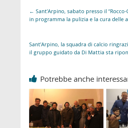
b
t
o
e
←
Sant’Arpino, sabato presso il “Rocco-
o
r
k
in programma la pulizia e la cura delle a
Sant’Arpino, la squadra di calcio ringraz
il gruppo guidato da Di Mattia sta ripo
Potrebbe anche interessar