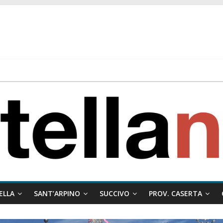
 ragione al Comune e rigetta il ricorso del privato.
ati ai minori
 misto:”La verità dei fatti, le bugie hanno le gambe corte. Altro che pres
stelle e sapori tradizionali alla Località Arena
ELLA
SANT’ARPINO
SUCCIVO
PROV. CASERTA