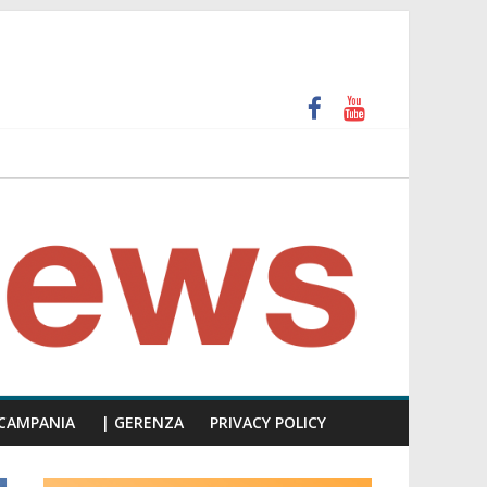
unti insulti sessisti, parla il video del consiglio
CAMPANIA
| GERENZA
PRIVACY POLICY